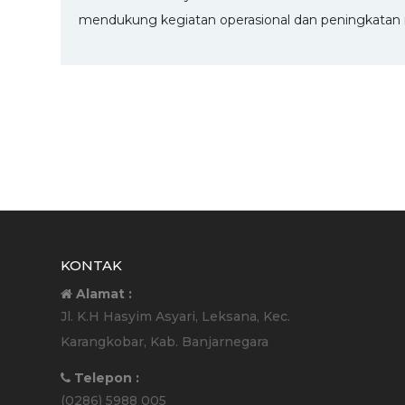
mendukung kegiatan operasional dan peningkatan 
KONTAK
Alamat :
Jl. K.H Hasyim Asyari, Leksana, Kec.
Karangkobar, Kab. Banjarnegara
Telepon :
(0286) 5988 005